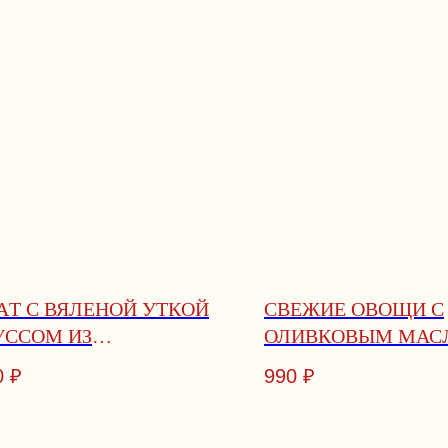
AТ C ВЯЛEНOЙ УТКОЙ
СВЕЖИЕ ОВОЩИ С
УССОМ ИЗ
ОЛИВКОВЫМ МАС
ГОНЗОЛЫ
0
₽
990
₽