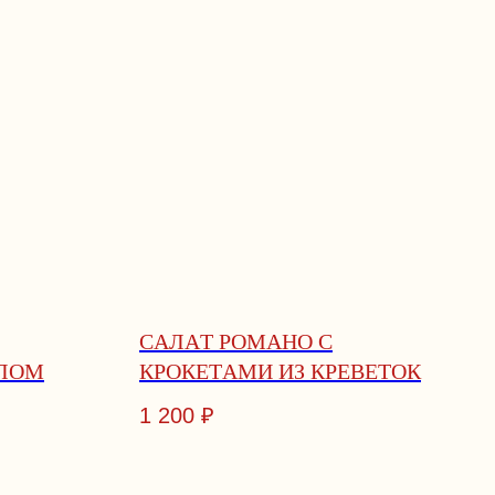
CAЛAТ POМAНO C
ЛОМ
КPOКEТAМИ ИЗ КPEВEТOК
1 200
₽