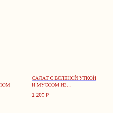
CAЛAТ C ВЯЛEНOЙ УТКОЙ
ЛОМ
И МУССОМ ИЗ
ГОРГОНЗОЛЫ
1 200
₽