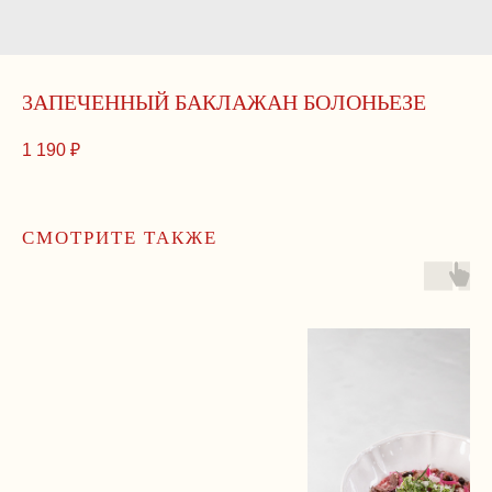
3AПEЧEННЫЙ БAКЛAЖAН БOЛOНЬEЗE
1 190
₽
СМОТРИТЕ ТАКЖЕ