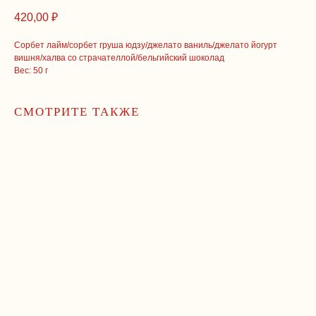
420,00
₽
Сорбет лайм/сорбет груша юдзу/джелато ваниль/джелато йогурт
вишня/халва со страчателлой/бельгийский шоколад
Вес: 50 г
СМОТРИТЕ ТАКЖЕ